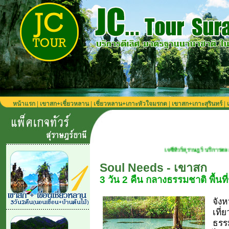
หน้าแรก
|
เขาสก+เชี่ยวหลาน
|
เชี่ยวหลาน+เกาะหัวใจมรกต
|
เขาสก+เกาะสุรินทร์
|
เจซีทัวร์สุราษฎร์ บริการตลอดปี เที่ยวได้ทุกฤดู
Soul Needs - เขาสก
3 วัน 2 คืน กลางธรรมชาติ พื้นท
จังห
เที่
ธรรม