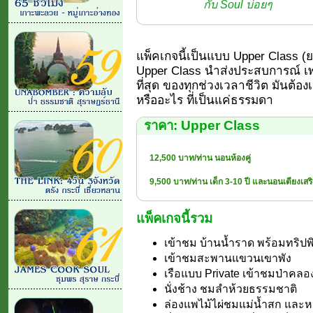
กับ Soul บ่อยๆ
แพ็คเกจนี้เป็นแบบ Upper Class (ยอด
Upper Class นำส่งประสบการณ์ เพร
ที่สุด ของทุกช่วงเวลาชีวิต มันต้อง
หรืออะไร ที่เป็นแค่ธรรมดา
ราคา: Upper Class
12,500 บาท/ท่าน นอนห้องคู่
9,500 บาท/ท่าน เด็ก 3-10 ปี และนอนเตียงเสร
แพ็คเกจนี้รวม
เข้าชม บ้านน้ำราด พร้อมทริปพ
เข้าชมสะพานแขวนเขาพัง
เรือแบบ Private เข้าชมป่าคลองแ
นั่งช้าง ชมลำห้วยธรรมชาติ
ล่องแพไม้ไผ่ชมแม่น้ำสก และ