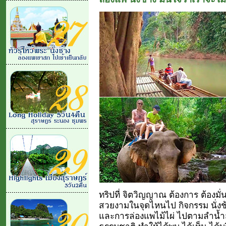
ทริปที่ จิตวิญญาณ ต้องการ ต้องมั
สวยงามในจุดไหนไป กิจกรรม นั่งช
และการล่องแพไม้ไผ่ ไปตามลำน้ำ