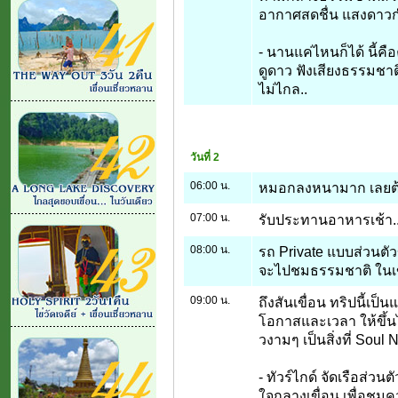
อากาศสดชื่น แสงดาวกำ
- นานแค่ไหนก็ได้ นี้ค
ดูดาว ฟังเสียงธรรมชาติ 
ไม่ไกล..
วันที่ 2
06:00 น.
หมอกลงหนามาก เลยต
07:00 น.
รับประทานอาหารเช้า..
08:00 น.
รถ Private แบบส่วนตัว
จะไปชมธรรมชาติ ในเขื
09:00 น.
ถึงสันเขื่อน ทริปนี้เป็
โอกาสและเวลา ให้ขึ้น
วงามๆ เป็นสิ่งที่ Soul
- ทัวร์ไกด์ จัดเรือส่วนต
ใจกลางเขื่อน เพื่อชม