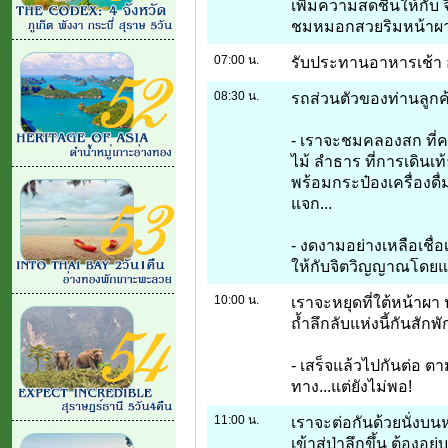
เพิ่มความสดชื่นให้กับ
ชมหมอกสวยริมหน้าผาง
07:00 น.
รับประทานอาหารเช้า อ
08:30 น.
รถส่วนตัวของท่านลูกค้า
- เราจะชมคลองสก ที่คดเค
ไม้ ลำธาร ที่การเดินเท
พร้อมกระป๋องเครื่องดื่ม
แจก...
- งดงามอย่างเหลือเชื่
ให้กับจิตวิญญาณโดยแท
10:00 น.
เราจะหยุดที่ใต้หน้าผา
ถ้ำลึกลับแห่งนี้กันสักพั
- เสร็จแล้วไปกันต่อ
ทาง...แต่ยังไม่พอ!
11:00 น.
เราจะต่อกันด้วยนั่งบน
เข้าสู่ป่าลึกขึ้น ต้องอ