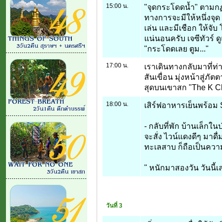
15:00 น.
"จุดกระโดดน้ำ" ตามกฏ
ทางการจะมีให้หนึ่งจุด
เล่น และมีเชือก ให้จับ
แน่นอนครับ เจซีทัวร์ ด
"กระโดดเลย ตูม..."
17:00 น.
เราเดินทางกลับมาที่ท่
สันเขื่อน มุ่งหน้าสู่ภ
สุดบนเขาสก "The K Cli
18:00 น.
เสิร์ฟอาหารเย็นพร้อม 
- กลับที่พัก บ้านเล็ก
จะสั่ง ไวน์แดงดีๆ มาดื่
ทะเลสาบ ก็ถือเป็นความค
" หนักมาสองวัน วันนี้เล
วันที่ 3