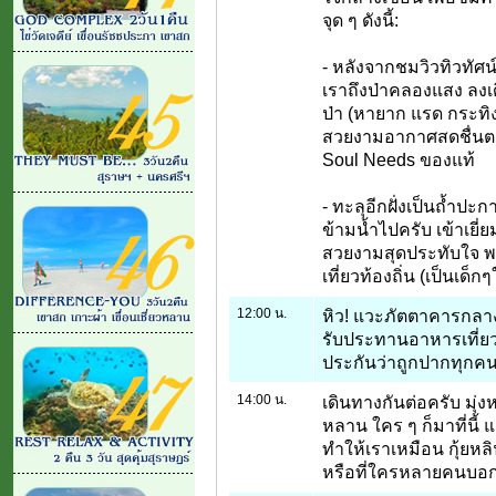
จุด ๆ ดังนี้:
- หลังจากชมวิวทิวทัศน
เราถึงป่าคลองแสง ลงเด
ป่า (หายาก แรด กระทิง
สวยงามอากาศสดชื่นตล
Soul Needs ของแท้
- ทะลุอีกฝั่งเป็นถ้ำปะก
ข้ามน้ำไปครับ เข้าเยี
สวยงามสุดประทับใจ พร
เที่ยวท้องถิ่น (เป็นเด
12:00 น.
หิว! แวะภัตตาคารกลาง
รับประทานอาหารเที่ยว
ประกันว่าถูกปากทุกคน
14:00 น.
เดินทางกันต่อครับ มุ่งห
หลาน ใคร ๆ ก็มาที่นี้
ทำให้เราเหมือน กุ้ยหลิ
หรือที่ใครหลายคนบอกว่