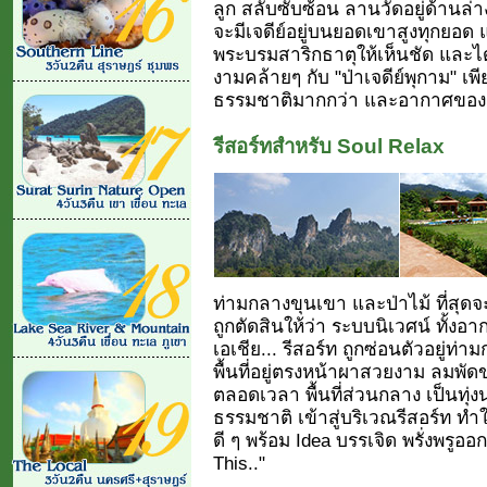
ลูก สลับซับซ้อน ลานวัดอยู่ด้านล่
จะมีเจดีย์อยู่บนยอดเขาสูงทุกยอด แ
พระบรมสาริกธาตุให้เห็นชัด และได้น
งามคล้ายๆ กับ "ป่าเจดีย์พุกาม" เพีย
ธรรมชาติมากกว่า และอากาศของเรา
รีสอร์ทสำหรับ Soul Relax
ท่ามกลางขุนเขา และป่าไม้ ที่สุดจ
ถูกตัดสินให้ว่า ระบบนิเวศน์ ทั้งอา
เอเชีย... รีสอร์ท ถูกซ่อนตัวอยู
พื้นที่อยู่ตรงหน้าผาสวยงาม ลมพ
ตลอดเวลา พื้นที่ส่วนกลาง เป็นทุ
ธรรมชาติ เข้าสู่บริเวณรีสอร์ท ทำ
ดี ๆ พร้อม Idea บรรเจิด พรั่งพรูอ
This.."