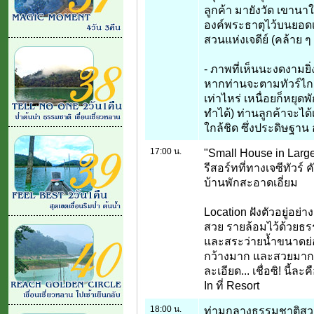
ลูกค้า มายังวัด เขานาใน
องค์พระธาตุไว้บนยอดเ
สวนแห่งเจดีย์ (คล้าย ๆ
- ภาพที่เห็นนะงดงามยิ่
หากท่านจะตามทัวร์ไกด์
เท่าไหร่ เหนื่อยก็หยุดพ
ทำได้) ท่านลูกค้าจะไ
ใกล้ชิด ซึ่งประดิษฐาน อ
17:00 น.
"Small House in Large
รีสอร์ทที่ทางเจซีทัวร์
บ้านพักสะอาดเอี่ยม
Location ฝังตัวอยู่อย
สวย รายล้อมไว้ด้วยธร
และสระว่ายน้ำขนาดย่อม
กว้างมาก และสวยมาก 
ละเอียด... เชื่อซิ! นี้ล
In ที่ Resort
18:00 น.
ท่ามกลางธรรมชาติสว