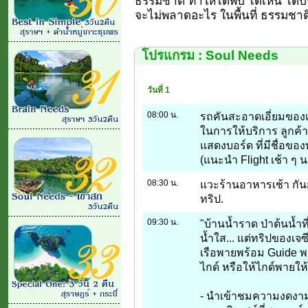
ธรรมชาติ ทำให้ได้พบ ได้เห็น ได้บ
จะไม่พลาดอะไร ในพื้นที่ ธรรมชาติบ
โปรแกรม : Soul Needs
วันที่ 1
08:00 น.
รถคันสะอาดเอี่ยมของเ
ในการให้บริการ ลูกค้า
แสดงบอร์ด ที่มีชื่อของ
(แนะนำ Flight เช้า ๆ น
08:30 น.
แวะร้านอาหารเช้า กันก
ทริป.
09:30 น.
"บ้านน้ำราด ป่าต้นน้ำ
น้ำใส... แต่ทริปของเจซี
เรือพายพร้อม Guide พ
ไกด์ หรือให้ไกด์พายให้ 
- นำเข้าชมความงดงาม