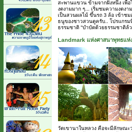
สะพานแขวน ข้ามจากฝั่งหนึ่ง เพื่อไ
งดงามมาก ๆ... เริ่มชมความงดงา
เป็นสวนผลไม้ ขึ้นรถ 3 ล้อ เข้าช
ธนูของชาวสวนดูครับ.. โปรแกรมนี
ธรรมชาติ "บำบัดด้วยธรรมชาติล้ว
Landmark แห่งศาสนาพุทธแห่ง
วัดเขานาในหลวง คือจะมีลักษณะว่