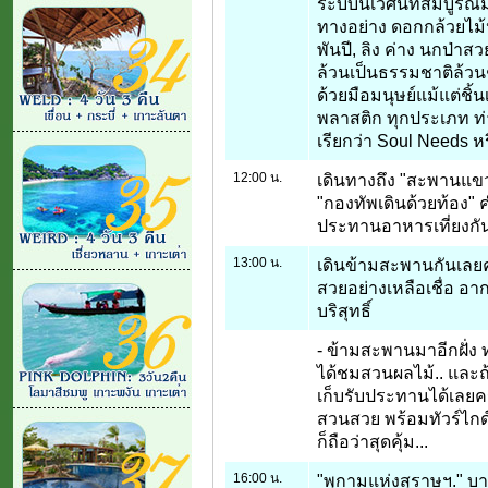
ระบบนิเวศน์ที่สมบูรณ์ม
ทางอย่าง ดอกกล้วยไม้ป่า
พันปี, ลิง ค่าง นกป่า
ล้วนเป็นธรรมชาติล้วนๆ..
ด้วยมือมนุษย์แม้แต่ชิ้
พลาสติก ทุกประเภท ท่านจ
เรียกว่า Soul Needs 
12:00 น.
เดินทางถึง "สะพานแข
"กองทัพเดินด้วยท้อง" 
ประทานอาหารเที่ยงกัน
13:00 น.
เดินข้ามสะพานกันเลยค
สวยอย่างเหลือเชื่อ อาก
บริสุทธิ์
- ข้ามสะพานมาอีกฝั่ง ท
ได้ชมสวนผลไม้.. และถ้
เก็บรับประทานได้เลยคร
สวนสวย พร้อมทัวร์ไกด์
ก็ถือว่าสุดคุ้ม...
16:00 น.
"พุกามแห่งสุราษฯ." บาง