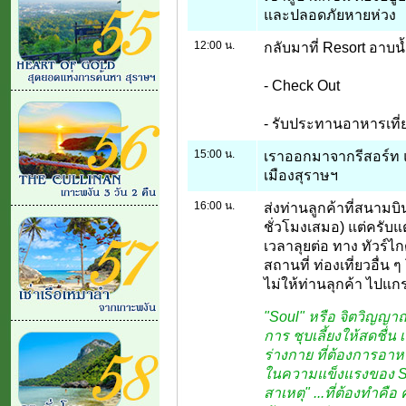
และปลอดภัยหายห่วง
12:00 น.
กลับมาที่ Resort อาบน้
- Check Out
- รับประทานอาหารเที่
15:00 น.
เราออกมาจากรีสอร์ท 
เมืองสุราษฯ
16:00 น.
ส่งท่านลูกค้าที่สนามบิ
ชั่วโมงเสมอ) แต่ครับแต
เวลาลุยต่อ ทาง ทัวร์ไก
สถานที่ ท่องเที่ยวอื่น ๆ
ไม่ให้ท่านลุกค้า ไปแกร
"Soul" หรือ จิตวิญญา
การ ชุบเลี้ยงให้สดชื่น เ
ร่างกาย ที่ต้องการอาหา
ในความแข็งแรงของ So
สาเหตุ" ...ที่ต้องทำคือ 