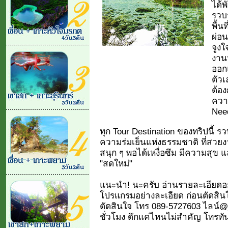
ได้พ
รวบร
พื้น
ผ่อ
จูงใ
งาน
ออกแ
ตัวเ
ต้อง
ควา
Nee
ทุก Tour Destination ของทริปนี้
ความร่มเย็นแห่งธรรมชาติ ที่สวย
สนุก ๆ พอได้เหงื่อซึม มีความสุข 
"สดใหม่"
แนะนำ! นะครับ อ่านรายละเอียดอย่า
โปรแกรมอย่างละเอียด ก่อนตัดสินใ
ตัดสินใจ โทร 089-5727603 ไลน์@j
ชั่วโมง ดึกแค่ไหนไม่สำคัญ โทรทันท