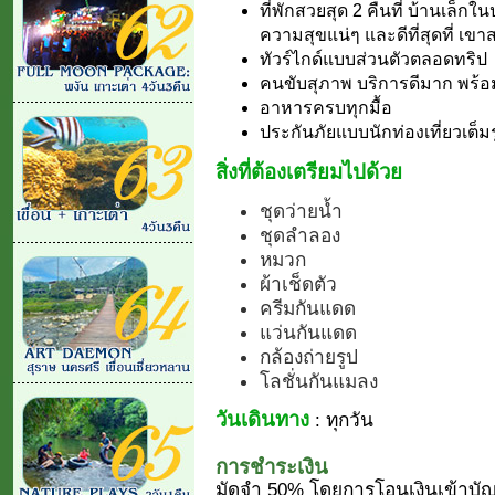
ที่พักสวยสุด 2 คืนที่ บ้านเล็กใ
ความสุขแน่ๆ และดีที่สุดที่ เข
ทัวร์ไกด์แบบส่วนตัวตลอดทริป
คนขับสุภาพ บริการดีมาก พร้
อาหารครบทุกมื้อ
ประกันภัยแบบนักท่องเที่ยวเต็ม
สิ่งที่ต้องเตรียมไปด้วย
ชุดว่ายน้ำ
ชุดลำลอง
หมวก
ผ้าเช็ดตัว
ครีมกันแดด
แว่นกันแดด
กล้องถ่ายรูป
โลชั่นกันแมลง
วันเดินทาง
: ทุกวัน
การชำระเงิน
มัดจำ 50% โดยการโอนเงินเข้าบัญ