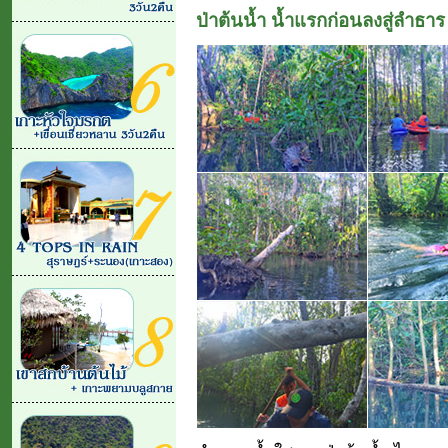
ป่าต้นน้ำ น้ำแรกก่อนลงสู่ลำธาร