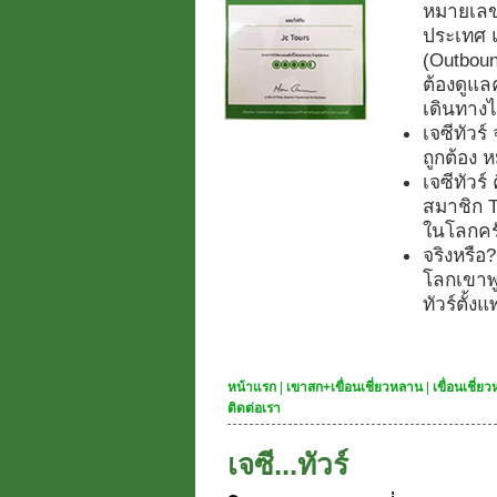
หมายเลข.
ประเทศ 
(Outboun
ต้องดูแลค
เดินทางไ
เจซีทัวร
ถูกต้อง
เจซีทัวร์
สมาชิก Tr
ในโลกคร
จริงหรือ
โลกเขาพูด
ทัวร์ตั้
หน้าแรก
|
เขาสก+เขื่อนเชี่ยวหลาน
|
เขื่อนเชี่
ติดต่อเรา
เจซี...ทัวร์