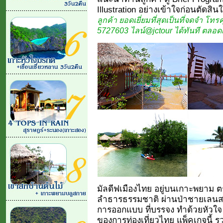
Illustration อย่างเข้าใจก่อนตัดสิน
ลูกค้า ยอดเยี่ยมที่สุดเป็นที่จดจำ โทร
5727603 ไลน์@jctour ได้ทันที ตลอดเ
มัลดีฟเมืองไทย อยู่บนเกาะพยาม ตร
ลำธารธรรมชาติ ผ่านป่าชายเลนสม
การออกแบบ ที่บรรจง ทำด้วยหัวใจ เ
ของการท่องเที่ยวไทย แพ็คเกจนี้ รวม