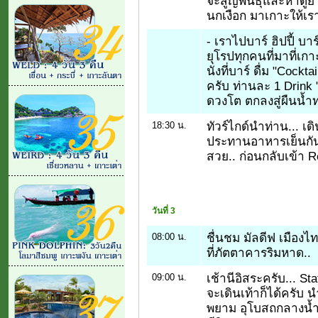
จะสูญพันธุ์และหาดูยากม
นกเงือก มาเกาะให้เรา
- เราไปบาร์ ฮิปปี้ บา
ยุโรปทุกคนที่มาที่เกาะ
นั่งที่บาร์ ดื่ม "Cockt
ครับ ท่านละ 1 Drink 
ดวงโต ตกลงสู่ผืนน้ำท
ทัวร์ไกด์นำท่าน... เด
18:30 น.
ประทานอาหารเย็นกันค
สวย.. ก่อนกลับเข้า Re
วันที่ 3
ชื่นชม มัลดีฟ เมือง
08:00 น.
ที่ภัตตาคารริมหาด..
เช้านีอิสระครับ... Sta
09:00 น.
จะเดินเท้าก็ได้ครับ 
พยาม อุโบสถกลางน้ำ