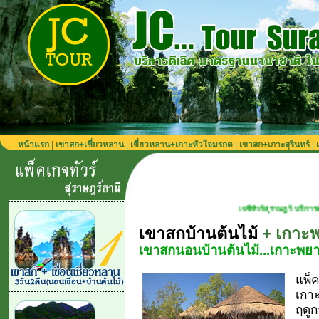
หน้าแรก
|
เขาสก+เชี่ยวหลาน
|
เชี่ยวหลาน+เกาะหัวใจมรกต
|
เขาสก+เกาะสุรินทร์
|
เจซีทัวร์สุราษฎร์ บริการตลอดปี เที่ยวได้ทุ
เขาสกบ้านต้นไม้
+ เกาะ
เขาสกนอนบ้านต้นไม้...เกาะพยา
แพ็ค
เกาะ
ฤดูก