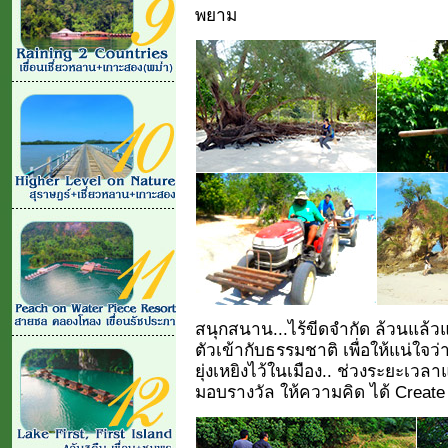
พยาม
สนุกสนาน...ไร้ขีดจำกัด ล้วนแล้วแต
ตัวเข้ากับธรรมชาติ เพื่อให้แน่ใจว่า
ยุ่งเหยิงไว้ในเมือง.. ช่วงระยะเว
มอบรางวัล ให้ความคิด ได้ Create ไ