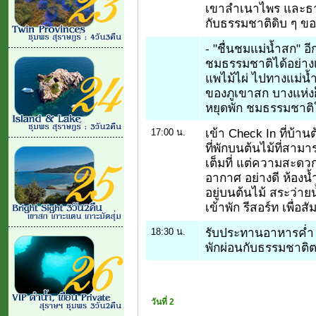
เขาลำเนาไพร และธารน
กับธรรมชาติดิบ ๆ ขอ
- "ชื่นชมแม่น้ำสก" อ
ชมธรรมชาติได้อย่างเต
แพไม้ไผ่ ไปทางแม่น้ำ
ของภูเขาสก บางแห่งก
หยุดพัก ชมธรรมชาติ
เข้า Check In ที่บ้านต
17:00 น.
ที่พักบนต้นไม้ที่สาม
เต็มที่ แต่ความสะดว
อากาศ อย่างดี ห้องน
อยู่บนต้นไม้ สระว่า
เข้าพัก รีสอร์ท เพื่อส
รับประทานอาหารค่ำ ท
18:30 น.
พักผ่อนกับธรรมชาติ
วันที่ 2