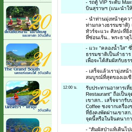
- รถตู้ VIP ระดับ M
บินสุราษฯ (แนะนำให้
- นำท่านมุ่งหน้าดูควา
ท่ามกลางธรรมชาติ) 
ทัวร์จะแวะ ศิลปะที่ยิ
ที่ซ่อนเร้น.. พระธาต
- แวะ "คลองน้ำใส" ซึ่ง
ธรรมชาติเป็นลำธาร
เพื่อจะได้สัมผัสกับธร
- เสร็จแล้วเรามุ่งหน้าส
สมบูรณ์ที่สุดของเอเชี
รับประทานอาหารเที่ยง
12:00 น.
Restaurant" ถือเป็นจุ
เขาสก.. เสร็จจากรับป
Coffee ชงจากเครื่อง
ที่ยังคงพัดผ่านเขาสก
จุดนี้หรือในจินตนาการ
- "สัมผัสป่าแท้เดินไป