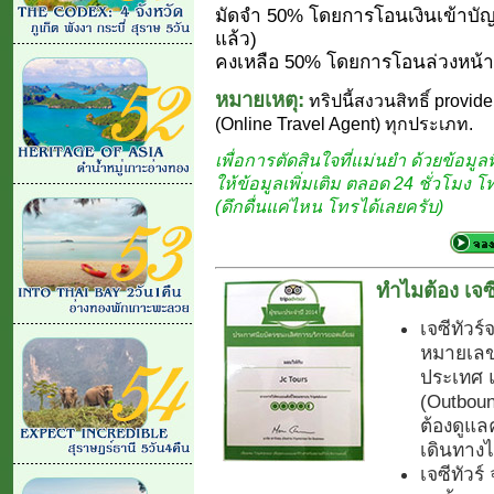
มัดจำ 50% โดยการโอนเงินเข้าบัญ
แล้ว)
คงเหลือ 50% โดยการโอนล่วงหน้า 
หมายเหตุ:
ทริปนี้สงวนสิทธิ์ provide
(Online Travel Agent) ทุกประเภท.
เพื่อการตัดสินใจที่แม่นยำ ด้วยข้อมูลที
ให้ข้อมูลเพิ่มเติม ตลอด 24 ชั่วโมง 
(ดึกดื่นแค่ไหน โทรได้เลยครับ)
ทำไมต้อง เจซี
เจซีทัวร์
หมายเลข.
ประเทศ 
(Outboun
ต้องดูแลค
เดินทางไ
เจซีทัวร