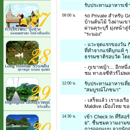
รับประทานอาหารเช้
รถ Private สำหรับ Gro
09:00 น.
บ้านต้นไม้ วิ่งผ่าน
ผ่านคุระบุรี มุ่งหน้าส
"ระนอง"
- แวะจุดแรกของวัน ก
ที่ทำจากแร่ดีบุกแท้ 
ธรรมชาติรอบวัด โดยก
- ภูเขาหญ้า... อีกหน
ชม ทางเจซีทัวร์ไม่พล
รับประทานอาหารเที่ย
12:00 น.
"สมบูรณ์โภชนา"
- เสร็จแล้ว เราลงเรือ 
Maldive เมืองไทย ของ
เข้า Check In ที่รีส
14:30 น.
ย". ชื่นชมความงามของ
การออกแบบ จากนัก