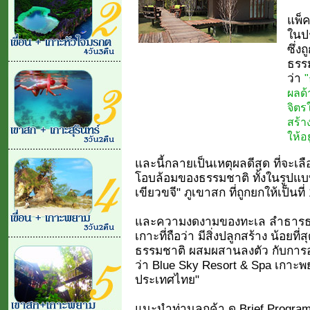
แพ็ค
ในป
ซึ่ง
ธรรม
ว่า
"
ผลด้
จิตร
สร้า
ให้อย
และนี้กลายเป็นเหตุผลดีสุด ที่จะเลื
โอบล้อมของธรรมชาติ ทั้งในรูปแ
เขียวขจี" ภูเขาสก ที่ถูกยกให้เป็นที
และความงดงามของทะเล ลำธารธ
เกาะที่ถือว่า มีสิ่งปลูกสร้าง น้อย
ธรรมชาติ ผสมผสานลงตัว กับการออ
ว่า Blue Sky Resort & Spa เกาะ
ประเทศไทย"
แนะนำท่านลูกค้า ดู Brief Program