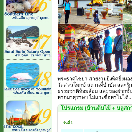
พระธาตุไชยา สวยงามยิ่งพิศยิ่งมอ
วัดสวนโมกข์ สถานที่บำบัด และรัก
ธรรมชาติห้อมล้อม และของฝากชั้นเลิ
หากมาสุราษฯ ไม่แวะซื้อหาไม่ได้..
โปรแกรม (บ้านต้นไม้ + บลูสก
วันที่ 1