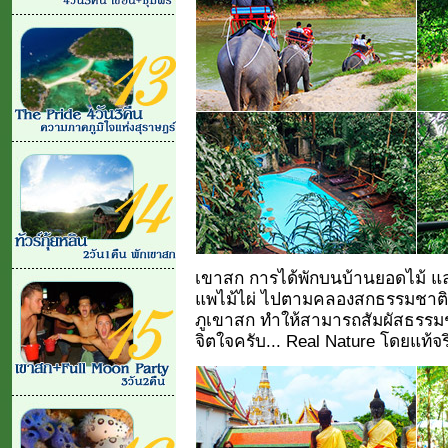
เขาสก การได้พักบนบ้านยอดไม้ และ
แพไม้ไผ่ ไปตามคลองสกธรรมชาติ ท
ภูเขาสก ทำให้สามารถสัมผัสธรรมชา
จิตใจครับ... Real Nature โดยแท้จร