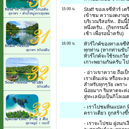
Staff ของเจซีทัวร์ เต
15:00 น.
เข้าชม ความงดงามขอ
บริเวณรีสอร์ท.. อันนี้
หนึ่งครับ.. (กิจกรรมนี
เช้า เพื่อรอน้ำครับ)
ทัวร์ไกด์ของทางเจซีท
16:00 น.
ทุกท่าน (หากท่านขับไ
ทัวร์ไกด์จะใช้รถเกวี
เกาะพยามกันครับ ไป
- อ่าวเขาควาย ถือเป
เราเดินเล่น หรือจะลง
สำหรับทุกๆวัย เพร
น้อยมาก ริมหาดจะค่อย
สู่ทะเลนับเป็นกิโลเมต
- เราไปชมหินแปลก หิ
คราวเดียว ถูกสร้างขึ
- เราจะไปชม ฝูงนกเงือ