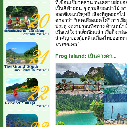
ที่เขื่อนเชี่ยวหลาน ทะเลสาบย่อยอ
เป็นสีฟ้าอ่อน ๆ ตามสีของป่าไม้ อ
ออกซิเจนบริสุทธิ์ เสียงที่พูดออกไป
ฉายาว่า "เลคเสียงเอคโค่" การเยี่
ประตู งดงามรอบทิศทาง ด้านหน้านั้น
เมื่อแน่ใจว่าเต็มอิ่มแล้ว เรือก็จะ
สำคัญ ของกุ้ยหลินเมืองไทยออกมา.
มาทดแทน"
Frog Island: เนินคางคก...