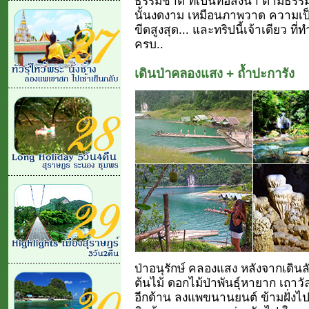
ธรรมชาติ ที่เป็นท่อส่งน้ำ ตามธรร
นั้นงดงาม เหมือนภาพวาด ความเป
ขีดสูงสุด... และทริปนี้เจ้าเดียว ที
ครบ..
เดินป่าคลองแสง + ถ้ำปะการัง
ป่าอนุรักษ์ คลองแสง หลังจากเดินลั
ต้นไม้ ดอกไม้ป่าพันธุ์หายาก เถาวัล
อีกด้าน ลงแพขนานยนต์ ข้ามฝั่งไปช