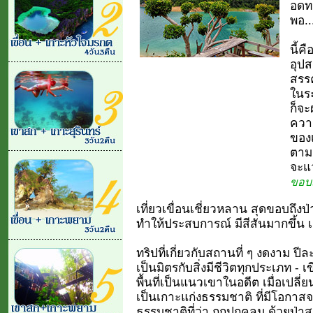
อดท
พอ..
นี้ค
อุปส
สรรค
ในร
ก็จ
ความ
ของเ
ตามเ
จะแว
ขอบเ
เที่ยวเขื่อนเชี่ยวหลาน สุดขอบถึ
ทำให้ประสบการณ์ มีสีสันมากขึ้น เ
ทริปที่เกี่ยวกับสถานที่ ๆ งดงาม ปีละ
เป็นมิตรกับสิ่งมีชีวิตทุกประเภท 
พื้นที่เป็นแนวเขาในอดีต เมื่อเปล
เป็นเกาะแก่งธรรมชาติ ที่มีโอกาสจ
ธรรมชาติที่ว่า ถูกปกคลุม ด้วยป่าส