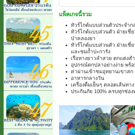
แพ็คเกจนี้รวม
ทัวร์ไกด์แบบส่วนตัวประจำกลุ
ทัวร์ไกด์แบบส่วนตัว ฝ่ายเชี
ป่าคลองยา
ทัวร์ไกด์แบบส่วนตัว ฝ่ายเช
และชมถ้ำปะการัง
เรือหางยาวลำสวย ตกแต่งสำหร
อุปกรณ์ตกปลาอย่างง่าย พร้อม
ค่าผ่านเข้าชมอุทยานเขาสก 
อาหารกลางวัน
เครื่องดื่มเย็นๆ ตลอดเส้นทาง
ประกันภัย 100% ครบทุกช่องท