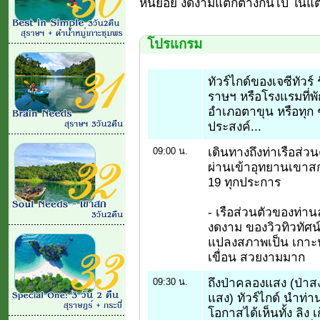
หินย้อย งดงามแตกต่างกันไป ในแต่
โปรแกรม
ทัวร์ไกด์ของเจซีทัวร
ราษฯ หรือโรงแรมที่พ
อำเภอตาขุน หรือทุก ๆ 
ประสงค์...
เดินทางถึงท่าเรือส่วน
09:00 น.
ผ่านเข้าอุทยานเขาส
19 ทุกประการ
- เรือส่วนตัวของท่าน
งดงาม ของวิวทิวทัศน
แปลงสภาพเป็น เกาะน
เขื่อน สวยงามมาก
ถึงป่าคลองแสง (ป่าส
09:30 น.
แสง) ทัวร์ไกด์ นำท่านข
โอกาสได้เห็นทั้ง ลิง เ