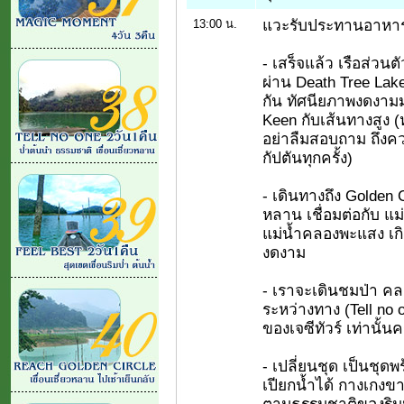
แวะรับประทานอาหารเท
13:00 น.
- เสร็จแล้ว เรือส่วน
ผ่าน Death Tree Lake
กัน ทัศนียภาพงดงามมา
Keen กับเส้นทางสูง (ห
อย่าลืมสอบถาม ถึงค
กัปตันทุกครั้ง)
- เดินทางถึง Golden C
หลาน เชื่อมต่อกับ แ
แม่น้ำคลองพะแสง เก
งดงาม
- เราจะเดินชมป่า 
ระหว่างทาง (Tell no 
ของเจซีทัวร์ เท่านั้นคร
- เปลี่ยนชุด เป็นชุดพ
เปียกน้ำได้ กางเกงข
ตามธรรมชาติของริม