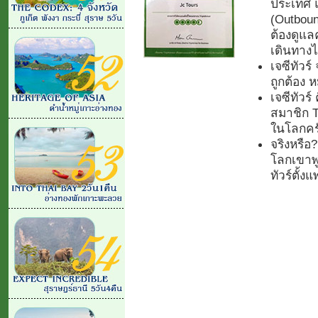
ประเทศ 
(Outboun
ต้องดูแลค
เดินทางไ
เจซีทัวร
ถูกต้อง
เจซีทัวร์
สมาชิก Tr
ในโลกคร
จริงหรือ
โลกเขาพูด
ทัวร์ตั้