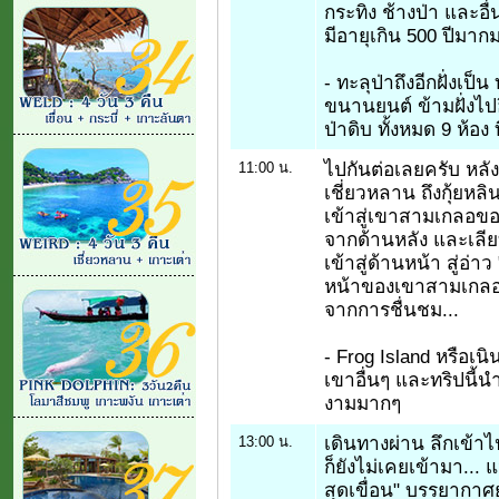
กระทิง ช้างป่า และอื่
มีอายุเกิน 500 ปีมาก
- ทะลุป่าถึงอีกฝั่งเป
ขนานยนต์ ข้ามฝั่งไป
ป่าดิบ ทั้งหมด 9 ห้อง
ไปกันต่อเลยครับ หลังจ
11:00 น.
เชี่ยวหลาน ถึงกุ้ยหล
เข้าสู่เขาสามเกลอขอ
จากด้านหลัง และเลีย
เข้าสู่ด้านหน้า สู่อ่า
หน้าของเขาสามเกลอ 
จากการชื่นชม...
- Frog Island หรือเน
เขาอื่นๆ และทริปนี้
งามมากๆ
เดินทางผ่าน ลึกเข้าไป
13:00 น.
ก็ยังไม่เคยเข้ามา...
สุดเขื่อน" บรรยากาศ