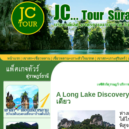
หน้าแรก
|
เขาสก+เชี่ยวหลาน
|
เชี่ยวหลาน+เกาะหัวใจมรกต
|
เขาสก+เกาะสุรินทร์
|
เจซีทัวร์สุราษฎร์ บริการตลอดปี เที่ยวได้ทุ
A Long Lake Discovery: 
เดียว
ห่า
ได้ไ
พิสู