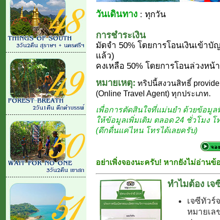
วันเดินทาง
: ทุกวัน
การชำระเงิน
มัดจำ 50% โดยการโอนเงินเข้าบัญ
แล้ว)
คงเหลือ 50% โดยการโอนล่วงหน้า 
หมายเหตุ:
ทริปนี้สงวนสิทธิ์ provide
(Online Travel Agent) ทุกประเภท.
เพื่อการตัดสินใจที่แม่นยำ ด้วยข้อมูลที
ให้ข้อมูลเพิ่มเติม ตลอด 24 ชั่วโมง 
(ดึกดื่นแค่ไหน โทรได้เลยครับ)
อย่าเพิ่งจองนะครับ! หากยังไม่อ่านข้
ทำไมต้อง เจซี
เจซีทัวร์
หมายเลข.