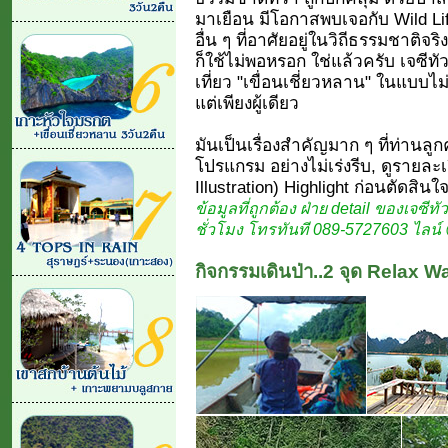
มาเยือน มีโอกาสพบเจอกับ Wild Li
อื่น ๆ ที่อาศัยอยู่ในวิถีธรรมชาติจริ
ก็ใช้ไม่พอหรอก ใช่แล้วครับ เจซี
เที่ยว "เขื่อนเชี่ยวหลาน" ในแบบไม่
แต่เพียงผู้เดียว
มันเป็นเรื่องสำคัญมาก ๆ ที่ท่านล
โปรแกรม อย่างไม่เร่งรีบ, ดูรายละ
Illustration) Highlight ก่อนตัดสินใจ
ข้อมูลที่ถูกต้อง ฝ่าย detail ของเจซีทั
ชั่วโมง โทรทันที 089-5727603 ไลน์ 
กิจกรรมเดินป่า..2 จุด Relax W